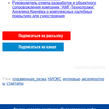
Руководитель отдела разработок и объектного
сопровождения компании "АМГ-Технолоджи"
Ангелина Кренёва о комплексных палубных
покрытиях для судостроения
Подписаться на рассылку
Подписаться на канал
РЕКЛАМА
РЕКЛАМА
Сообщить о проблеме
Тэги:
плазменная_резка
НИОКС
интервью
акселератор
ы
стартапы
РЕКЛАМА
Другие новости компании «Судостроение.инфо