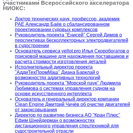
участниками Всероссийского акселератора
НИОКС:
Доктор технических наук, профессор, академик
РАЕ Александр Баёв о сбалансированном
проектировании судовых комплексов
Руководитель проекта "Енисей" Сергей Димов о
перспективах бесколлекторных электродвигателей
в судостроении
Основатель сервиса yellot.pro Илья Скоробогатов о
поисковой машине для нахождения поставщиков и
расчета стоимости изготовления деталей
Исполнительный директор проекта
"АддиТехПромМаш" Диана Барклай о
возможностях аддитивных технологий
Руководитель проекта "Морской паук" Людмила
Любимова о системах управления судном на
основе искусственного интеллекта
Основатель и генеральный директор компании
Clean Engine Дмитрий Чичёв об очистке двигателей
от закоксовывания
Директор по развитию бизнеса АО "Кран Плюс"
Ефим Шнейдерман о возможностях
дистанционного управления спецтехникой для
судостроительной отрасли