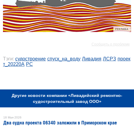
РЕКЛАМА
РЕКЛАМА
Сообщить о проблеме
Тэги:
судостроение
спуск_на_воду
Ливадия
ЛСРЗ
проек
т_20220А
РС
РЕКЛАМА
Другие новости компании «Ливадийский ремонтно-
судостроительный завод ООО»
18 Мая 2026
Два судна проекта 06340 заложили в Приморском крае