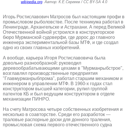
wikipedia.org
. Автор: К.Е.Сергеев / CC BY-SA 4.0
Игорь Ростиславович Матросов был настоящим профи в
промысловом рыболовстве. После техникума работал в
Ленинграде, Архангельске и Астрахани. А перед Великой
Отечественной войной устроился в конструкторское
бюро Мурманской судоверфи, где дорос до главного
инженера экспериментальной базы МТФ, и где создал
одно из своих главных изобретений.
А вообще, карьера Игоря Ростиславовича была
довольно разнообразной: руководил
деревообрабатывающими цехами в "Мурманрыбстрое",
возглавлял производственные предприятия
"Главмурманрыбпрома", работал старшим механиком и
инженером в управлении МТФ. В 1960-х годах стал
конструктором высшей категории, рулил группой
патентов КБ и был ведущим конструктором в отделе
механизации ПИНРО.
На счету Матросова четыре собственных изобретения и
несколько в соавторстве. Среди его разработок —
траловые распорные доски для донного траления,
промысловая схема первого отечественного судна