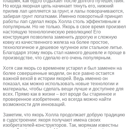
плашмя, как будто отдыхает после долгого путешествия.
Но когда якорная цепь начинает тянуть его, нижний
прилив лап цепляется за грунт, и лапы поворачиваются,
забирая грунт лопатками. Именно поворотный принцип
работы лап сделал якорь Холла столь эффективным и
популярным. Но не только. Якорь в свое время произвел
настоящую технологическую революцию! Его
конструкция позволила заменить дорогую и сложную
ковку из качественного железа на более простое,
технологичное и дешевое чугунное или стальное литье.
Благодаря этому якорь стал намного дешевле и проще в
производстве, что сделало его очень популярным.
Хотя сам якорь со временем устарел и был заменен на
более совершенные модели, он все равно остается
важной вехой в истории якорей. Ведь именно он
показал, как можно использовать новые технологии и
материалы, чтобы сделать вещи лучше и доступнее для
всех. Прямо как в жизни – вот вроде бы старинное и
проверенное изобретение, но всегда можно найти
возможности для инноваций.
Заметим, что якорь Холла продолжает добрую традицию
в судостроении: якоря получают имена своих
изобретателей-конструкторов. Так, морякам известны