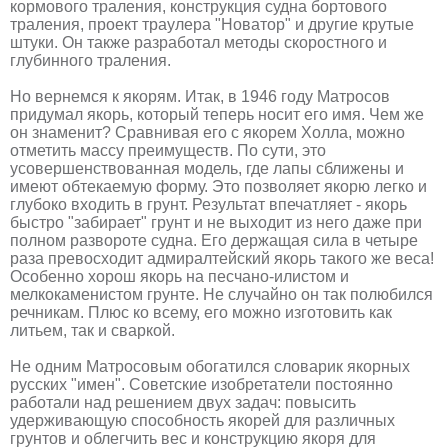
кормового траления, конструкция судна бортового
траления, проект траулера "Новатор" и другие крутые
штуки. Он также разработал методы скоростного и
глубинного траления.
Но вернемся к якорям. Итак, в 1946 году Матросов
придумал якорь, который теперь носит его имя. Чем же
он знаменит? Сравнивая его с якорем Холла, можно
отметить массу преимуществ. По сути, это
усовершенствованная модель, где лапы сближены и
имеют обтекаемую форму. Это позволяет якорю легко и
глубоко входить в грунт. Результат впечатляет - якорь
быстро "забирает" грунт и не выходит из него даже при
полном развороте судна. Его держащая сила в четыре
раза превосходит адмиралтейский якорь такого же веса!
Особенно хорош якорь на песчано-илистом и
мелкокаменистом грунте. Не случайно он так полюбился
речникам. Плюс ко всему, его можно изготовить как
литьем, так и сваркой.
Не одним Матросовым обогатился словарик якорных
русских "имен". Советские изобретатели постоянно
работали над решением двух задач: повысить
удерживающую способность якорей для различных
грунтов и облегчить вес и конструкцию якоря для