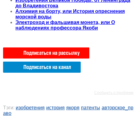
Изобретения Великой Победы: от Ленинграда
до Владивостока
Алхимия на борту, или История опреснения
морской воды
Электроход и фальшивая монета, или О
наблюдениях профессора Якоби
Подписаться на рассылку
Подписаться на канал
РЕКЛАМА
РЕКЛАМА
Сообщить о проблеме
Тэги:
изобретения
история
якоря
патенты
авторское_пр
аво
РЕКЛАМА