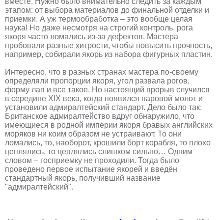
вместе. Нужно было внимательно следить за каждым
этапом: от выбора материалов до финальной отделки и
приемки. А уж термообработка – это вообще целая
наука! Но даже несмотря на строгий контроль, рога
якоря часто ломались из-за дефектов. Мастера
пробовали разные хитрости, чтобы повысить прочность,
например, собирали якорь из набора фигурных пластин.
Интересно, что в разных странах мастера по-своему
определяли пропорции якоря, угол развала рогов,
форму лап и все такое. Но настоящий прорыв случился
в середине XIX века, когда появился паровой молот и
установили адмиралтейский стандарт. Дело было так:
Британское адмиралтейство вдруг обнаружило, что
имеющиеся в родной империи якоря бравых английских
моряков ни коим образом не устраивают. То они
ломались, то, наоборот, крошили борт корабля, то плохо
цеплялись, то цеплялись слишком сильно… Одним
словом – госприемку не проходили. Тогда было
проведено первое испытание якорей и введён
стандартный якорь, получивший название
"адмиралтейский".