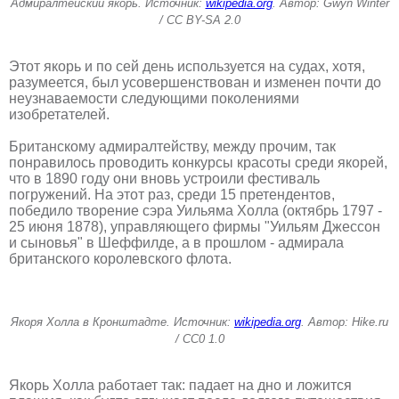
Адмиралтейский якорь. Источник:
wikipedia.org
. Автор: Gwyn Winter
/ CC BY-SA 2.0
Этот якорь и по сей день используется на судах, хотя,
разумеется, был усовершенствован и изменен почти до
неузнаваемости следующими поколениями
изобретателей.
Британскому адмиралтейству, между прочим, так
понравилось проводить конкурсы красоты среди якорей,
что в 1890 году они вновь устроили фестиваль
погружений. На этот раз, среди 15 претендентов,
победило творение сэра Уильяма Холла (октябрь 1797 -
25 июня 1878), управляющего фирмы "Уильям Джессон
и сыновья" в Шеффилде, а в прошлом - адмирала
британского королевского флота.
Якоря Холла в Кронштадте. Источник:
wikipedia.org
. Автор: Hike.ru
/ CC0 1.0
Якорь Холла работает так: падает на дно и ложится