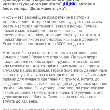
интеллектуального капитала" (
НЦИК
), авторов
бестселлера "Дело нашего ума".
Якорь – это важнейшее изобретение в истории
мореплавания, которое позволяет судну оставаться на
месте, несмотря на течения, ветер и волны. Точное
время и место изобретения неизвестны, но
археологические находки свидетельствуют о том, что
примитивные якоря использовались еще в древнем
Египте и Месопотамии около 3000 лет до н.э.
Можно ли было их назвать якорями в сегодняшнем
смысле слова? Разве что отдаленно. Первые якоря
представляли собой, скорее, грузила: тяжелые камни
или мешки с песком, которые привязывали к веревке и
опускали на дно водоема. Позже появились деревянные
якоря с грузом, а затем и металлические – с зубьями или
лапами для лучшего сцепления с грунтом. Кстати, до
создания специальных конструкций додумались древние
греки и римляне. Они усовершенствовали конструкцию
якоря, добавив к нему штоки и лапы, что улучшило его
держащую способность. Такие якоря использовались
вплоть до XIX века.