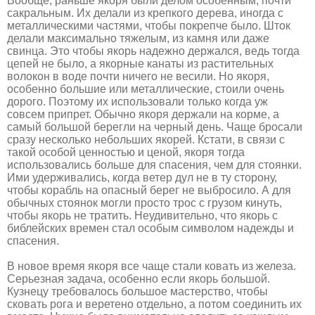
Вообще, раньше якоря были делом особенным, почти
сакральным. Их делали из крепкого дерева, иногда с
металлическими частями, чтобы покрепче было. Шток
делали максимально тяжелым, из камня или даже
свинца. Это чтобы якорь надежно держался, ведь тогда
цепей не было, а якорные канаты из растительных
волокон в воде почти ничего не весили. Но якоря,
особенно большие или металлические, стоили очень
дорого. Поэтому их использовали только когда уж
совсем припрет. Обычно якоря держали на корме, а
самый большой берегли на черный день. Чаще бросали
сразу несколько небольших якорей. Кстати, в связи с
такой особой ценностью и ценой, якоря тогда
использовались больше для спасения, чем для стоянки.
Ими удерживались, когда ветер дул не в ту сторону,
чтобы корабль на опасный берег не выбросило. А для
обычных стоянок могли просто трос с грузом кинуть,
чтобы якорь не тратить. Неудивительно, что якорь с
библейских времен стал особым символом надежды и
спасения.
В новое время якоря все чаще стали ковать из железа.
Серьезная задача, особенно если якорь большой.
Кузнецу требовалось большое мастерство, чтобы
сковать рога и веретено отдельно, а потом соединить их