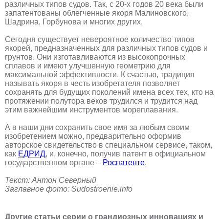
различных типов судов. Так, с 20-х годов 20 века были
запатентованы облегченные якоря Малиновского,
Шадрина, Горбунова и многих других.
Сегодня существует невероятное количество типов
якорей, предназначенных для различных типов судов и
грунтов. Они изготавливаются из высокопрочных
сплавов и имеют улучшенную геометрию для
максимальной эффективности. К счастью, традиция
называть якоря в честь изобретателя позволяет
сохранять для будущих поколений имена всех тех, кто на
протяжении полутора веков трудился и трудится над
этим важнейшим инструментов мореплавания.
А в наши дни сохранить свое имя за любым своим
изобретением можно, предварительно оформив
авторское свидетельство в специальном сервисе, таком,
как
ЕДРИД
, и, конечно, получив патент в официальном
государственном органе –
Роспатенте
.
Текст: Антон Северный
Заглавное фото: Sudostroenie.info
Другие статьи серии о грандиозных инновациях и