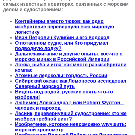
самых известных новаторах, связанных с морским
делом и судостроением:
Контейнеры вместо тюков: как одно
изобретение перевернуло всю мировую
логистику
Иван Петрович Кулибин и его водоход
О потаенном судне, или Кто придумал
подводную лодку?
Дальнезажигание и другие опыты: кое-что о
морских минах в Российской Империи
Ложка, рыба и игла: как много раз изобретали
компас
Атомные ледоколы: гордость России
Сибирский океан: как Ломоносов исследовал
Северный морской путь
Видеть под водой: русские опять что-то
изобрели!
Любимец Александра I, или Роберт Фултон –
человек и пароход
Лесник, перевернувший судостроение: кто же
изобрел гребной винт?
Изобретение, которое невозможно улучшить:
морской хронометр