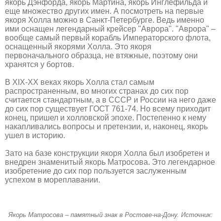
якорь Дэнфорда, якорь Мартина, якорь Инглефильда и
еще множество других имен. А посмотреть на первые
якоря Холла можно в Санкт-Петербурге. Ведь именно
ими оснащен легендарный крейсер "Аврора". "Аврора" –
вообще самый первый корабль Императорского флота,
оснащенный якорями Холла. Это якоря
первоначального образца, не втяжные, поэтому они
хранятся у бортов.
В XIX-XX веках якорь Холла стал самым
распространенным, во многих странах до сих пор
считается стандартным, а в СССР и России на него даже
до сих пор существует ГОСТ 761-74. Но всему приходит
конец, пришел и холловской эпохе. Постепенно к нему
накапливались вопросы и претензии, и, наконец, якорь
ушел в историю.
Зато на базе конструкции якоря Холла был изобретен и
внедрен знаменитый якорь Матросова. Это легендарное
изобретение до сих пор пользуется заслуженным
успехом в мореплавании.
Якорь Матросова – памятный знак в Ростове-на-Дону. Источник: