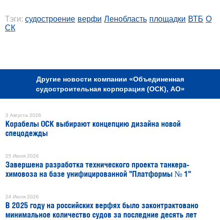
Тэги:
судостроение
верфи
Ленобласть
площадки
ВТБ
О
СК
РЕКЛАМА
Другие новости компании «Объединенная
судостроительная корпорация (ОСК), АО»
3 Августа 2026
Корабелы ОСК выбирают концепцию дизайна новой
спецодежды
25 Июля 2026
Завершена разработка технического проекта танкера-
химовоза на базе унифицированной "Платформы № 1"
24 Июля 2026
В 2025 году на российских верфях было законтрактовано
минимальное количество судов за последние десять лет