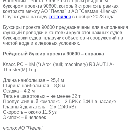
Напомним, "Роста" является вторым рейдовым
буксиром проекта 90600, который строится в рамках
контракта между АО "Пелла" и АО "Севмаш-Шельф".
Спуск судна на воду
состоялся
в ноябре 2023 года.
Буксиры проекта 90600 предназначены для выполнения
функций проводки и кантовки крупнотоннажных судов,
буксировки судов, плавучих объектов и сооружений на
чистой воде и в ледовых условиях.
Рейдовый буксир проекта 90600 – справка
Класс РС – КМ (*) Arc4 (hull; machinery) R3 AUT1 A-
Thruster(M) Tug
Длина наибольшая – 25,4 м
Ширина наибольшая – 8,8 м
Осадка – 4,2 м
Тяга на швартовых – не менее 32 т
Пропульсивный комплекс – 2 ВРК с ВФШ в насадке
Главный двигатель – 2 х 1240 кВт
Скорость – около 11,5 уз
Экипаж – 8 человек
Фото: АО "Пелла"