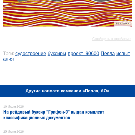
РЕКЛАМА
РЕКЛАМА
Сообщить о проблеме
Тэги:
судостроение
буксиры
проект_90600
Пелла
испыт
ания
РЕКЛАМА
Другие новости компании «Пелла, АО»
10 Июля 2026
На рейдовый буксир "Грифон-9" выдан комплект
классификационных документов
25 Июня 2026