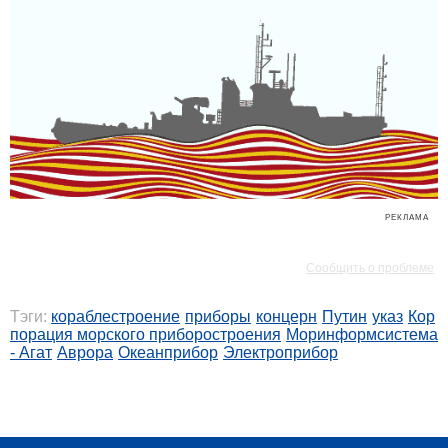
РЕКЛАМА
РЕКЛАМА
Сообщить о проблеме
Тэги:
кораблестроение
приборы
концерн
Путин
указ
Кор
порация морского приборостроения
Моринформсистема
- Агат
Аврора
Океанприбор
Электроприбор
РЕКЛАМА