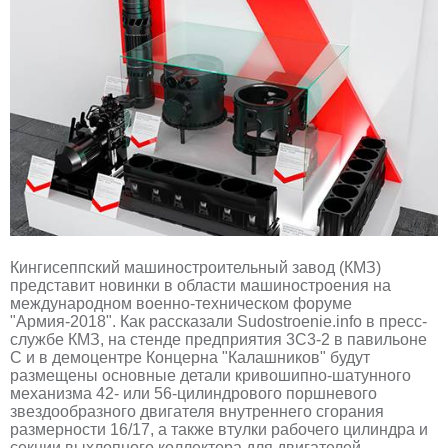
Кингисеппский машиностроительный завод (КМЗ)
представит новинки в области машиностроения на
международном военно-техническом форуме
"Армия-2018". Как рассказали Sudostroenie.info в пресс-
службе КМЗ, на стенде предприятия 3С3-2 в павильоне
С и в демоцентре Концерна "Калашников" будут
размещены основные детали кривошипно-шатунного
механизма 42- или 56-цилиндрового поршневого
звездообразного двигателя внутреннего сгорания
размерности 16/17, а также втулки рабочего цилиндра и
секции выхлопного коллектора для двигателей