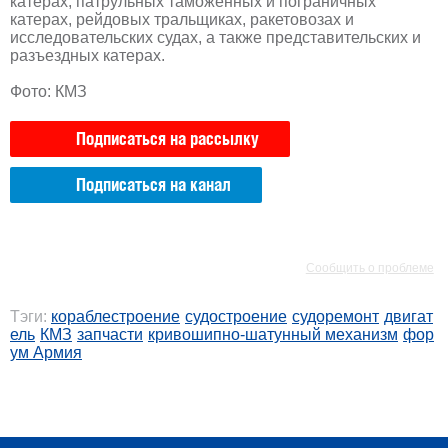
катерах, патрульных таможенных и пограничных
катерах, рейдовых тральщиках, ракетовозах и
исследовательских судах, а также представительских и
разъездных катерах.
Фото: КМЗ
Подписаться на рассылку
Подписаться на канал
РЕКЛАМА
РЕКЛАМА
Сообщить о проблеме
Тэги:
кораблестроение
судостроение
судоремонт
двигат
ель
КМЗ
запчасти
кривошипно-шатунный механизм
фор
ум Армия
РЕКЛАМА