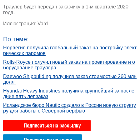
Траулер будет передан заказчику в 1-м квартале 2020
года.
Иллюстрация: Vard
По теме:
Норвегия получила глобальный заказ на постройку элект
рических паромов
Rolls-Royce получил новый заказ на проектирование и о
борудование траулера
Daewoo Shipbuilding получила заказ стоимостью 260 млн
долл.
Hyundai Heavy Industries получила крупнейший за после
дние пять лет заказ
Исландское бюро Nautic создало в России новую структу
ру для работы с Северной верфью
Подписаться на рассылку