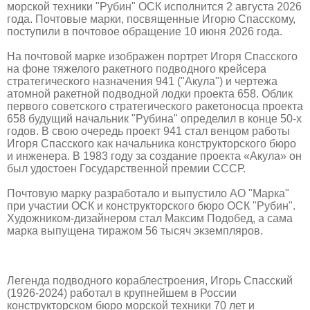
морской техники "Рубин" ОСК исполнится 2 августа 2026
года. Почтовые марки, посвященные Игорю Спасскому,
поступили в почтовое обращение 10 июня 2026 года.
На почтовой марке изображен портрет Игоря Спасского
на фоне тяжелого ракетного подводного крейсера
стратегического назначения 941 ("Акула") и чертежа
атомной ракетной подводной лодки проекта 658. Облик
первого советского стратегического ракетоносца проекта
658 будущий начальник "Рубина" определил в конце 50-х
годов. В свою очередь проект 941 стал венцом работы
Игоря Спасского как начальника конструкторского бюро
и инженера. В 1983 году за создание проекта «Акула» он
был удостоен Государственной премии СССР.
Почтовую марку разработало и выпустило АО "Марка"
при участии ОСК и конструкторского бюро ОСК "Рубин".
Художником-дизайнером стал Максим Подобед, а сама
марка выпущена тиражом 56 тысяч экземпляров.
Легенда подводного кораблестроения, Игорь Спасский
(1926-2024) работал в крупнейшем в России
конструкторском бюро морской техники 70 лет и