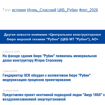
Тэги:
история
Игорь_Спасский
ЦКБ_Рубин
Флот_2026
РЕКЛАМА
Другие новости компании «Центральное конструкторское
бюро морской техники "Рубин" (ЦКБ МТ "Рубин"), АО»
4 Августа 2026
На фасаде здания бюро "Рубин" появилась мемориальная
доска конструктору Игорю Спасскому
7 Июля 2026
Гендиректор ОСК обсудил с коллективом бюро "Рубин"
модернизацию процессов проектирования
10 Июня 2026
Представлен проект неатомной подводной лодки "Амур 1650" с
воздухонезависимой энергоустановкой