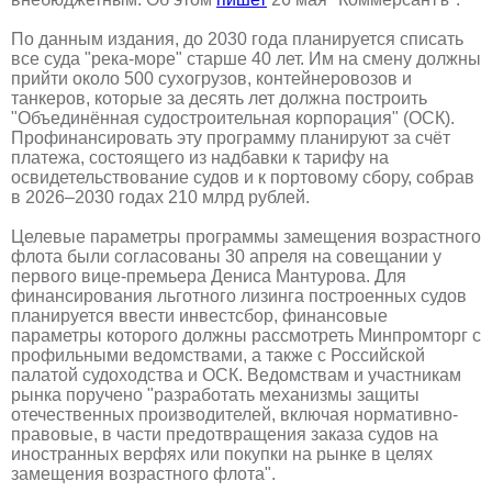
По данным издания, до 2030 года планируется списать
все суда "река-море" старше 40 лет. Им на смену должны
прийти около 500 сухогрузов, контейнеровозов и
танкеров, которые за десять лет должна построить
"Объединённая судостроительная корпорация" (ОСК).
Профинансировать эту программу планируют за счёт
платежа, состоящего из надбавки к тарифу на
освидетельствование судов и к портовому сбору, собрав
в 2026–2030 годах 210 млрд рублей.
Целевые параметры программы замещения возрастного
флота были согласованы 30 апреля на совещании у
первого вице-премьера Дениса Мантурова. Для
финансирования льготного лизинга построенных судов
планируется ввести инвестсбор, финансовые
параметры которого должны рассмотреть Минпромторг с
профильными ведомствами, а также с Российской
палатой судоходства и ОСК. Ведомствам и участникам
рынка поручено "разработать механизмы защиты
отечественных производителей, включая нормативно-
правовые, в части предотвращения заказа судов на
иностранных верфях или покупки на рынке в целях
замещения возрастного флота".