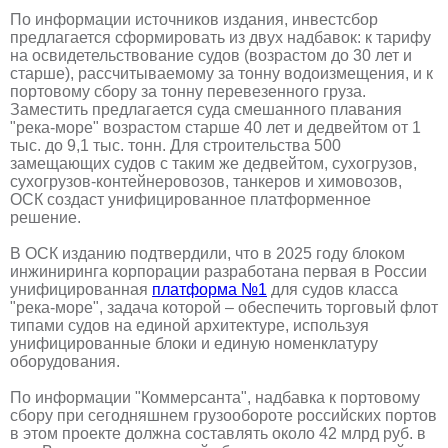
По информации источников издания, инвестсбор
предлагается сформировать из двух надбавок: к тарифу
на освидетельствование судов (возрастом до 30 лет и
старше), рассчитываемому за тонну водоизмещения, и к
портовому сбору за тонну перевезенного груза.
Заместить предлагается суда смешанного плавания
"река-море" возрастом старше 40 лет и дедвейтом от 1
тыс. до 9,1 тыс. тонн. Для строительства 500
замещающих судов с таким же дедвейтом, сухогрузов,
сухогрузов-контейнеровозов, танкеров и химовозов,
ОСК создаст унифицированное платформенное
решение.
В ОСК изданию подтвердили, что в 2025 году блоком
инжиниринга корпорации разработана первая в России
унифицированная
платформа №1
для судов класса
"река-море", задача которой – обеспечить торговый флот
типами судов на единой архитектуре, используя
унифицированные блоки и единую номенклатуру
оборудования.
По информации "Коммерсанта", надбавка к портовому
сбору при сегодняшнем грузообороте российских портов
в этом проекте должна составлять около 42 млрд руб. в