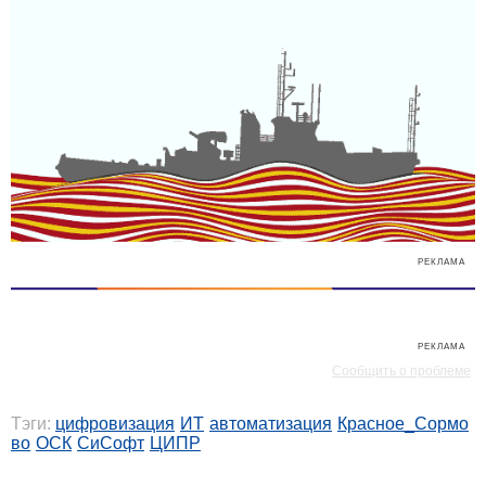
РЕКЛАМА
РЕКЛАМА
Сообщить о проблеме
Тэги:
цифровизация
ИТ
автоматизация
Красное_Сормо
во
ОСК
СиСофт
ЦИПР