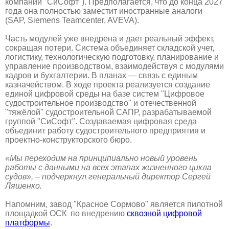
компаний "СиСофт"). Предполагается, что до конца 2027
года она полностью заместит иностранные аналоги
(SAP, Siemens Teamcenter, AVEVA).
Часть модулей уже внедрена и дает реальный эффект,
сокращая потери. Система объединяет складской учет,
логистику, технологическую подготовку, планирование и
управление производством, взаимодействуя с модулями
кадров и бухгалтерии. В планах — связь с единым
казначейством. В ходе проекта реализуется создание
единой цифровой среды на базе систем "Цифровое
судостроительное производство" и отечественной
"тяжёлой" судостроительной САПР, разрабатываемой
группой "СиСофт". Создаваемая цифровая среда
объединит работу судостроительного предприятия и
проектно-конструкторского бюро.
«Мы переходим на принципиально новый уровень
работы с данными на всех этапах жизненного цикла
судов», – подчеркнул генеральный директор Сергей
Ляшенко.
Напомним, завод "Красное Сормово" является пилотной
площадкой ОСК по внедрению
сквозной цифровой
платформы
.