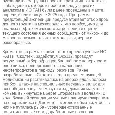
руководителем группы проектов развития "Сколтеха".
Наблюдения с отбором проб и последующим их
анализом в ИО РАН были ранее проведены в марте,
апреле, июле и августе 2025 года. Программа
предстоящей экспедиции предусматривает отбор проб
донного грунта на мелководьях, что необходимо для
анализа нефтехимического загрязнения и оценки
текущего состояния донных сообществ - от микро- и до
макроорганизмов, таких как моллюски, черви и
ракообразные.
Кроме того, в рамках совместного проекта ученые ИО
РАН и "Сколтех", задействуя Эко112, проводят
регулярный отбор образцов биоплёнок с поверхности
опор пирса, подвергающегося налипанию
нефтепродуктов в периоды разливов. Ранее
разработанные в Сколтех сети в предшествующей
модификации растягивались на опорах вдоль полосы
прибоя, а также на специальных песчаных валах для
адсорбции плавучего мазута и задержания мазутных
комьев, выкинутых на берег штормовыми волнами. В
ходе будущей экспедиции ученые планируют закрепить
на опорах пирса в Джемете – методом обмотки, чтобы в
них не путалась рыба - усовершенствованные
полиэтиленовые сети, доработанные на основе