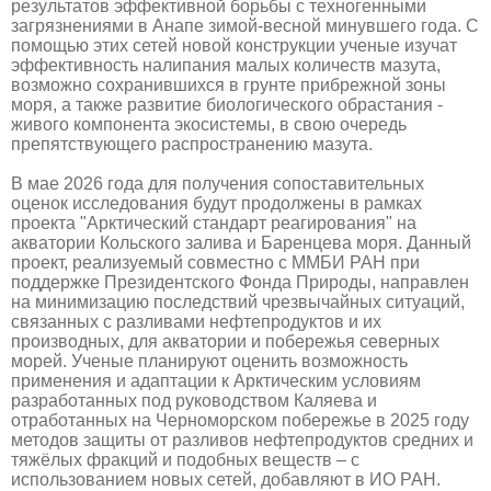
результатов эффективной борьбы с техногенными
загрязнениями в Анапе зимой-весной минувшего года. С
помощью этих сетей новой конструкции ученые изучат
эффективность налипания малых количеств мазута,
возможно сохранившихся в грунте прибрежной зоны
моря, а также развитие биологического обрастания -
живого компонента экосистемы, в свою очередь
препятствующего распространению мазута.
В мае 2026 года для получения сопоставительных
оценок исследования будут продолжены в рамках
проекта "Арктический стандарт реагирования" на
акватории Кольского залива и Баренцева моря. Данный
проект, реализуемый совместно с ММБИ РАН при
поддержке Президентского Фонда Природы, направлен
на минимизацию последствий чрезвычайных ситуаций,
связанных с разливами нефтепродуктов и их
производных, для акватории и побережья северных
морей. Ученые планируют оценить возможность
применения и адаптации к Арктическим условиям
разработанных под руководством Каляева и
отработанных на Черноморском побережье в 2025 году
методов защиты от разливов нефтепродуктов средних и
тяжёлых фракций и подобных веществ – с
использованием новых сетей, добавляют в ИО РАН.