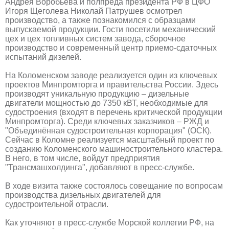
Андрея Воробьева и полпреда президента РФ в ЦФО
Игоря Щеголева Николай Патрушев осмотрел
производство, а также познакомился с образцами
выпускаемой продукции. Гости посетили механический
цех и цех топливных систем завода, сборочное
производство и современный центр приемо-сдаточных
испытаний дизелей.
На Коломенском заводе реализуется один из ключевых
проектов Минпромторга и правительства России. Здесь
производят уникальную продукцию – дизельные
двигатели мощностью до 7350 кВТ, необходимые для
судостроения (входят в перечень критической продукции
Минпромторга). Среди ключевых заказчиков – РЖД и
"Объединённая судостроительная корпорация" (ОСК).
Сейчас в Коломне реализуется масштабный проект по
созданию Коломенского машиностроительного кластера.
В него, в том числе, войдут предприятия
"Трансмашхолдинга", добавляют в пресс-службе.
В ходе визита также состоялось совещание по вопросам
производства дизельных двигателей для
судостроительной отрасли.
Как уточняют в пресс-службе Морской коллегии РФ, на