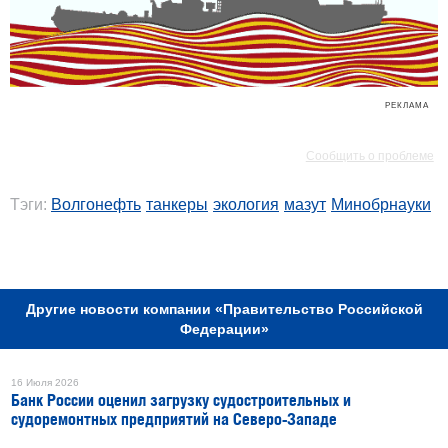
РЕКЛАМА
РЕКЛАМА
Сообщить о проблеме
Тэги:
Волгонефть
танкеры
экология
мазут
Минобрнауки
РЕКЛАМА
Другие новости компании «Правительство Российской
Федерации»
16 Июля 2026
Банк России оценил загрузку судостроительных и
судоремонтных предприятий на Северо-Западе