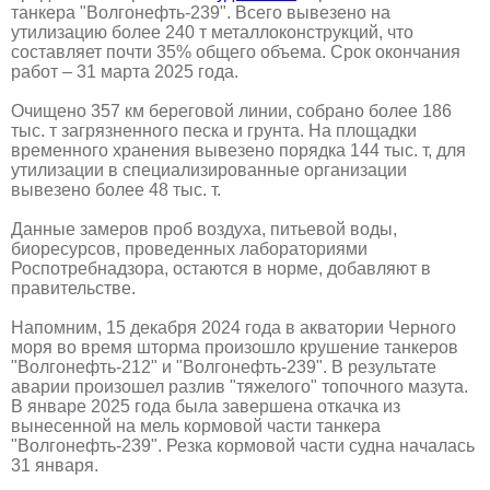
танкера "Волгонефть-239". Всего вывезено на
утилизацию более 240 т металлоконструкций, что
составляет почти 35% общего объема. Срок окончания
работ – 31 марта 2025 года.
Очищено 357 км береговой линии, собрано более 186
тыс. т загрязненного песка и грунта. На площадки
временного хранения вывезено порядка 144 тыс. т, для
утилизации в специализированные организации
вывезено более 48 тыс. т.
Данные замеров проб воздуха, питьевой воды,
биоресурсов, проведенных лабораториями
Роспотребнадзора, остаются в норме, добавляют в
правительстве.
Напомним, 15 декабря 2024 года в акватории Черного
моря во время шторма произошло крушение танкеров
"Волгонефть-212" и "Волгонефть-239". В результате
аварии произошел разлив "тяжелого" топочного мазута.
В январе 2025 года была завершена откачка из
вынесенной на мель кормовой части танкера
"Волгонефть-239". Резка кормовой части судна началась
31 января.