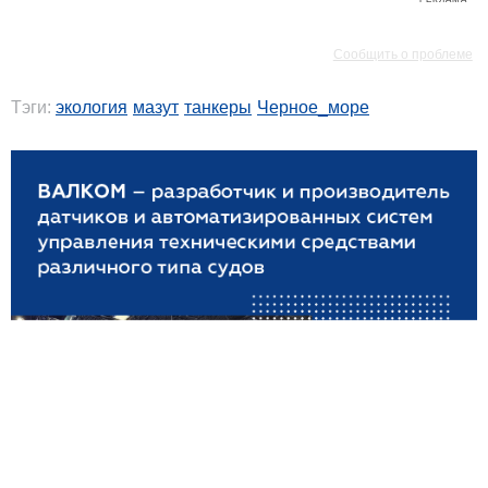
РЕКЛАМА
Сообщить о проблеме
Тэги:
экология
мазут
танкеры
Черное_море