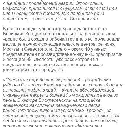
ликвидации последствий аварии. Этот опыт,
безусловно, пригодится и в будущем, если в той или
иной части света произойдёт подобного рода
инцидент», – рассказал Денис Секиринский.
В свою очередь губернатор Краснодарского края
Вениамин Кондратьев отметил, что на региональном
уровне была создана рабочая группа, в которую вошли
ведущие научно-исследовательские центры региона,
Москвы и Севастополя. Всего – около 40 ученых,
представителей производственно-научных предприятий
и ассоциаций. Эксперты уже рассмотрели 84
предложения по очистке загрязнённого песка и
утилизации нефтепродуктов.
«Среди уже опробованных решений – разработка
учёного Сколтеха Владимира Каляева, который одним
из первых прибыл в край, – в Анапе абсорбирующей
тканью уже накрыли более 10 км защитных валов из
песка. В хуторе Воскресенском на площадке
временного накопления замазученного песка
работает промышленная установка "Грохот", на
пляжах используются механизированные сеялки. Нам
необходимо в кратчайшие сроки найти технологию,
которая позволит максимально эффективно