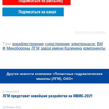
Подписаться на рассылку
Подписаться на канал
РЕКЛАМА
РЕКЛАМА
Сообщить о проблеме
Тэги:
кораблестроение
судостроение
электронасос
ВМ
Ф
Минобороны
ЛГМ
завод имени Калинина
компоненты
РЕКЛАМА
Другие новости компании «Лопастные гидравлические
машины (ЛГМ), ОАО»
17 Июня 2021
ЛГМ представит новейшие разработки на МВМС-2021
28 Января 2021