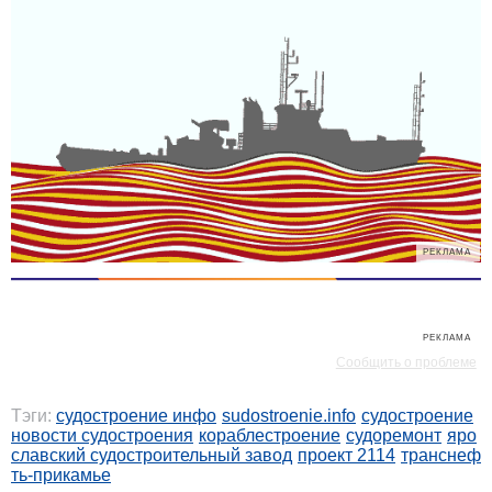
РЕКЛАМА
РЕКЛАМА
Сообщить о проблеме
Тэги:
судостроение инфо
sudostroenie.info
судостроение
новости судостроения
кораблестроение
судоремонт
яро
славский судостроительный завод
проект 2114
транснеф
ть-прикамье