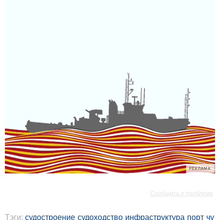
РЕКЛАМА
РЕКЛАМА
Сообщить о проблеме
Тэги:
судостроение
судоходство
инфраструктура
порт
чу