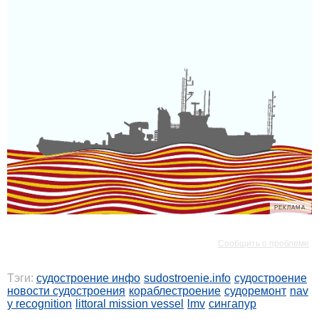
РЕКЛАМА
РЕКЛАМА
Сообщить о проблеме
Тэги:
судостроение инфо
sudostroenie.info
судостроение
новости судостроения
кораблестроение
судоремонт
nav
y recognition
littoral mission vessel
lmv
сингапур