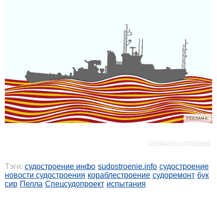
РЕКЛАМА
РЕКЛАМА
Сообщить о проблеме
Тэги:
судостроение инфо
sudostroenie.info
судостроение
новости судостроения
кораблестроение
судоремонт
бук
сир
Пелла
Спецсудопроект
испытания
РЕКЛАМА