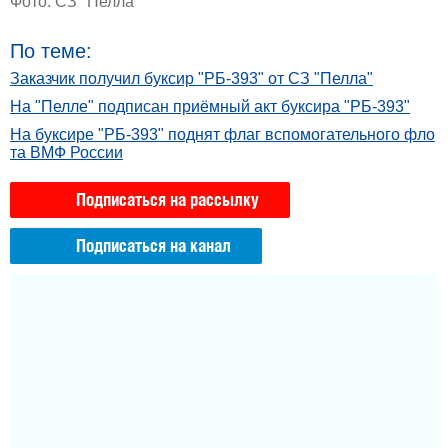
Фото: СЗ "Пелла"
По теме:
Заказчик получил буксир "РБ-393" от СЗ "Пелла"
На "Пелле" подписан приёмный акт буксира "РБ-393"
На буксире "РБ-393" поднят флаг вспомогательного фло
та ВМФ России
Подписаться на рассылку
Подписаться на канал