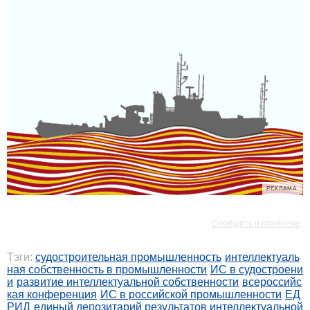
РЕКЛАМА
РЕКЛАМА
Сообщить о проблеме
Тэги:
судостроительная промышленность
интеллектуаль
ная собственность в промышленности
ИС в судостроени
и
развитие интеллектуальной собственности
всероссийс
кая конференция
ИС в российской промышленности
ЕД
РИД
единый депозитарий результатов интеллектуальной