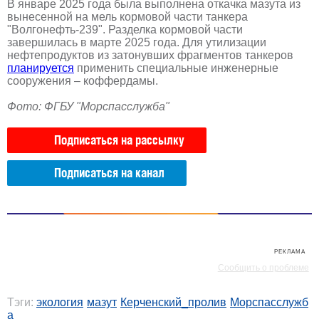
В январе 2025 года была выполнена откачка мазута из
вынесенной на мель кормовой части танкера
"Волгонефть-239". Разделка кормовой части
завершилась в марте 2025 года. Для утилизации
нефтепродуктов из затонувших фрагментов танкеров
планируется
применить специальные инженерные
сооружения – коффердамы.
Фото: ФГБУ "Морспасслужба"
Подписаться на рассылку
Подписаться на канал
РЕКЛАМА
РЕКЛАМА
Сообщить о проблеме
Тэги:
экология
мазут
Керченский_пролив
Морспасслужб
а