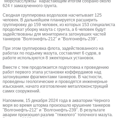
"Морспасслужбы" нарастающим итогом собрано около
624 т замазученного грунта.
Сводная группировка водолазов насчитывает 125
человек. В дальнейшем планируется расширить
группировку до 159 человек, из которых 153 специалиста
продолжат уборку мазута с грунта, а 6 человек будут
задействованы для мониторинга затонувших частей
танкеров "Волгонефть-212" и "Волгонефть-239".
При этом группировка флота, задействованного на
работах по подъему мазута, составляет 6 судов, в
работе используются 8 эжекторных установок.
Вместе с тем продолжается подготовка к проведению
работ первого этапа установки коффердамов над
затонувшими фрагментами танкеров. В частности,
проведены геологические и проводятся инженерные
изыскания, начато изготовление металлоконструкций
самих сооружений.
Напомним, 15 декабря 2024 года в акватории Черного
моря во время шторма произошло крушение танкеров
"Волгонефть-212" и "Волгонефть-239". В результате
аварии произошел разлив "тяжелого" топочного мазута.