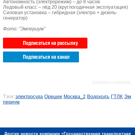
Автономность (электрорежим) – до 8 часов
Ледовый класс – лёд 20 (круглогодичная эксплуатация)
Силовая установка – гибридная (электро + дизель-
генератор)
Фото: "Эмпериум"
Подписаться на рассылку
Подписаться на канал
РЕКЛАМА
РЕКЛАМА
Сообщить о проблеме
Тэги:
электросуда
Орешек
Москва_2
Водоходъ
ГТЛК
Эм
периум
РЕКЛАМА
Другие новости компании «Государственная транспортная