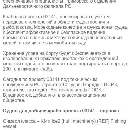
обеспечивают специалисты Приморского отделения
Дальневосточного филиала РС.
Краболов проекта 03141 спроектирован с учётом
передовых технологий в области судостроения и
рыболовства. Мореходные качества и функционал судна
обеспечит эффективное и безопасное ведение
промысла в сложных метеоусловиях дальневосточных
морей, в том числе в мелкобитом льду.
Хранение улова на борту будет обеспечиваться в
изолированных нержавеющих танках с охлажденной
морской водой, что позволит транспортировать в порт до
100 тонн живого краба.
Сегодня по проекту 03141 под техническим
наблюдением РС строится 10 судов. Наряду с НСРЗ,
строительство ведёт "Восточная верфь" ОСК, г.
Владивосток, добавляют в классификационном
обществе.
Судно для добычи краба проекта 03141 – справка
Символ класса – KM⍟ Ice2 (hull; machinery) (REF) Fishing
vessel