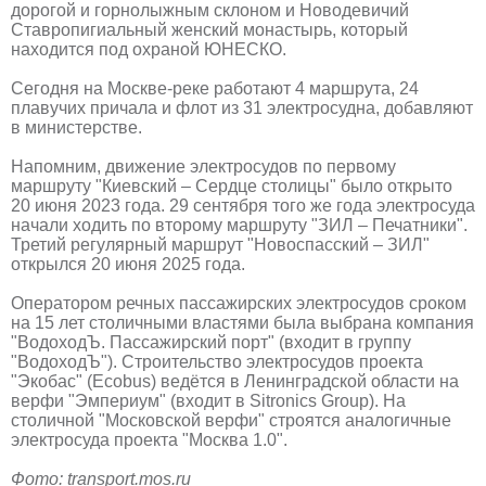
дорогой и горнолыжным склоном и Новодевичий
Ставропигиальный женский монастырь, который
находится под охраной ЮНЕСКО.
Сегодня на Москве-реке работают 4 маршрута, 24
плавучих причала и флот из 31 электросудна, добавляют
в министерстве.
Напомним, движение электросудов по первому
маршруту "Киевский – Сердце столицы" было открыто
20 июня 2023 года. 29 сентября того же года электросуда
начали ходить по второму маршруту "ЗИЛ – Печатники".
Третий регулярный маршрут "Новоспасский – ЗИЛ"
открылся 20 июня 2025 года.
Оператором речных пассажирских электросудов сроком
на 15 лет столичными властями была выбрана компания
"ВодоходЪ. Пассажирский порт" (входит в группу
"ВодоходЪ"). Строительство электросудов проекта
"Экобас" (Ecobus) ведётся в Ленинградской области на
верфи "Эмпериум" (входит в Sitronics Group). На
столичной "Московской верфи" строятся аналогичные
электросуда проекта "Москва 1.0".
Фото: transport.mos.ru