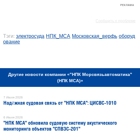
РЕКЛАМА
РЕКЛАМА
Сообщить о проблеме
Тэги:
электросуда
НПК_МСА
Московская_верфь
оборуд
ование
РЕКЛАМА
Другие новости компании «"НПК Морсвязьавтоматика"
(НПК МСА)»
7 Июля 2026
Надёжная судовая связь от "НПК МСА": ЦИСВС-1010
6 Июля 2026
"НПК МСА" обновила судовую систему акустического
мониторинга объектов "СПВЗС-201"