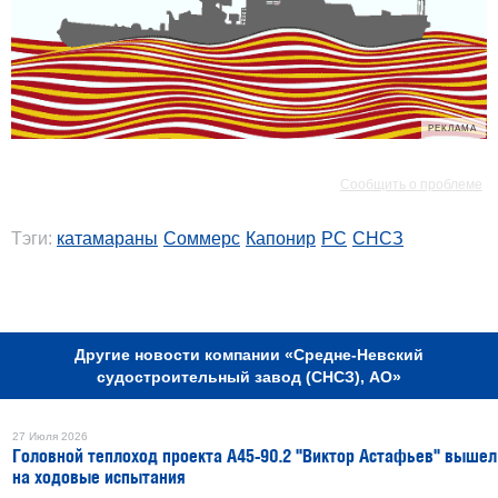
РЕКЛАМА
РЕКЛАМА
Сообщить о проблеме
Тэги:
катамараны
Соммерс
Капонир
РС
СНСЗ
РЕКЛАМА
Другие новости компании «Средне-Невский
судостроительный завод (СНСЗ), АО»
27 Июля 2026
Головной теплоход проекта А45-90.2 "Виктор Астафьев" вышел
на ходовые испытания