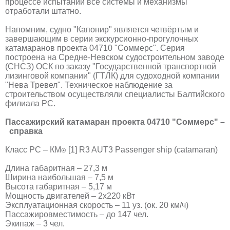
процессе испытаний все системы и механизмы
отработали штатно.
Напомним, судно "Капонир" является четвёртым и
завершающим в серии экскурсионно-прогулочных
катамаранов проекта 04710 "Соммерс". Серия
построена на Средне-Невском судостроительном заводе
(СНСЗ) ОСК по заказу "Государственной транспортной
лизинговой компании" (ГТЛК) для судоходной компании
"Нева Тревел". Техническое наблюдение за
строительством осуществляли специалисты Балтийского
филиала РС.
Пассажирский катамаран проекта 04710 "Соммерс" –
справка
Класс РС – КМ⍟ [1] R3 AUT3 Рassenger ship (catamaran)
Длина габаритная – 27,3 м
Ширина наибольшая – 7,5 м
Высота габаритная – 5,17 м
Мощность двигателей – 2х220 кВт
Эксплуатационная скорость – 11 уз. (ок. 20 км/ч)
Пассажировместимость – до 147 чел.
Экипаж – 3 чел.