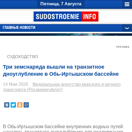
Пятница, 7 Августа
ГЛАВНЫЕ НОВОСТИ
РЕКЛАМА
СУДОХОДСТВО
Три земснаряда вышли на транзитное
дноуглубление в Обь-Иртышском бассейне
14 Мая 2026
Федеральное агентство морского и речного
транспорта (Росморречфлот)
В Обь-Иртышском бассейне внутренних водных путей
началось транзитное дноуглубление для поддержания