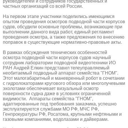
руководителей и сотрудников государственных и
частных организаций со всей России.
На первом этапе участники поделились имеющимся
опытом проведения осмотров подводной части корпусов
судов, обсудили основные проблемы, возникающие при
выполнении данного вида работ, единый регламент
проведения осмотра, а также предложения по внесению
поправок в существующие нормативно-правовые акты.
В рамках обсуждения технических особенностей
осмотра подводной части корпусов судов научный
сотрудник лаборатории подводной видеотехники ИО
РАН Андрей Елкин представил телеуправляемый
необитаемый подводный аппарат семейства "ГНОМ".
Этот малогабаритный и маневренный робот в сочетании
с гидролокаторами кругового обзора или многолучевыми
эхолотами обеспечивает визуальный осмотр
поверхности судна даже в условиях ограниченной
видимости. Аппараты семейства "ГНОМ",
адаптированные под требования заказчика, успешно
эксплуатируются службами МО РФ, МЧС РФ,
Генпрокуратуры РФ, Росатома, крупными нефтяными и
газовыми компаниями, водолазами и дайверами.