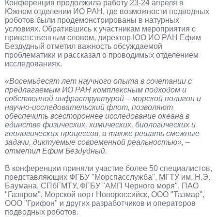
Конференция продолжила работу 23-24 апреля в
Южном отделении ИО РАН, где возможности подводных
роботов были продемонстрированы в натурных
условиях. Обратившись к участникам мероприятия с
приветственным словом, директор ЮО ИО РАН Ефим
Бездудный отметил важность обсуждаемой
проблематики и рассказал о проводимых отделением
исследованиях.
«Восемьдесят лет научного опыта в сочетании с
предлагаемым ИО РАН комплексным подходом и
собственной инфраструктурой – морской полигон и
научно-исследовательский флот, позволяют
обеспечить всестороннее исследование океана в
единстве физических, химических, биологических и
геологических процессов, а также решать смежные
задачи, диктуемые современной реальностью», –
отметил Ефим Бездудный.
В конференции приняли участие более 50 специалистов,
представляющих ФГБУ "Морспасслужба", МГТУ им. Н.Э.
Баумана, СПбГМТУ, ФГБУ "АМП Черного моря", ПАО
"Газпром", Морской порт Новороссийск, ООО "Тазмар",
ООО "Грифон" и других разработчиков и операторов
подводных роботов.