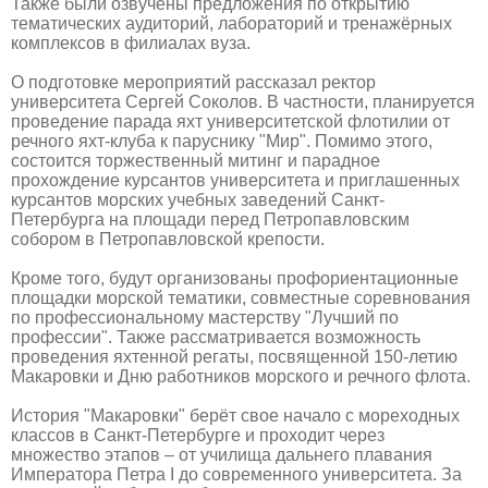
Также были озвучены предложения по открытию
тематических аудиторий, лабораторий и тренажёрных
комплексов в филиалах вуза.
О подготовке мероприятий рассказал ректор
университета Сергей Соколов. В частности, планируется
проведение парада яхт университетской флотилии от
речного яхт-клуба к паруснику "Мир". Помимо этого,
состоится торжественный митинг и парадное
прохождение курсантов университета и приглашенных
курсантов морских учебных заведений Санкт-
Петербурга на площади перед Петропавловским
собором в Петропавловской крепости.
Кроме того, будут организованы профориентационные
площадки морской тематики, совместные соревнования
по профессиональному мастерству "Лучший по
профессии". Также рассматривается возможность
проведения яхтенной регаты, посвященной 150-летию
Макаровки и Дню работников морского и речного флота.
История "Макаровки" берёт свое начало с мореходных
классов в Санкт-Петербурге и проходит через
множество этапов – от училища дальнего плавания
Императора Петра I до современного университета. За