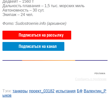
Дедвейт – 1560 т
Дальность плавания – 1,5 тыс. морских миль
Автономность – 30 сут.
Экипаж – 24 чел.
Фото: Sudostroenie.info (архивное)
Подписаться на рассылку
Подписаться на канал
РЕКЛАМА
РЕКЛАМА
Сообщить о проблеме
Тэги:
танкеры
проект_03182
испытания
БФ
Валентин_Р
ыков
РЕКЛАМА