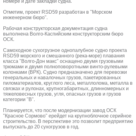
номере и дате закладки судна.
Отметим, проект RSD59 разработан в "Морском
инженерном бюро".
Рабочая конструкторская документация судна
выполнена Волго-Каспийским конструкторским бюро
ОСК.
Самоходное сухогрузное однопалубное судно проекта
RSD59 морского и смешанного (река-море) плавания
класса "Волго-Дон макс" оснащено двумя грузовыми
трюмами и двумя полноповоротными винто-рулевыми
колонками (ВРК). Судно предназначено для перевозки
генеральных и навалочных грузов, пакетированных
пиломатериалов, круглого леса, металлолома, металла в
связках и рулонах, крупногабаритных, длинномерных и
тяжеловесных грузов, угля, опасных грузов и грузов
категории "В".
Планируется, что после модернизации завод ОСК
"Красное Сормово" ерейдет на крупноблочное серийное
строительство. В перспективе это позволит предприятию
выпускать до 20 сухогрузов в год.