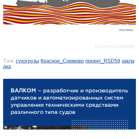
РЕКЛАМА
РЕКЛАМА
Сообщить о проблеме
Тэги:
сухогрузы
Красное_Сормово
проект_RSD59
закла
дка