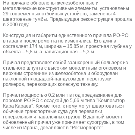
На причале обновлены железобетонные и
металлические конструктивные элементы, установлены
29 современных отбойных устройств, заменены 4
швартовные тумбы. Предыдущая реконструкция прошла
в 2000 году.
Конструкция и габариты единственного причала РО-РО
в гавани после ремонта не изменились. Его длина
составляет 174 м, ширина – 15,85 м, проектная глубина у
объекта – 5,8 м, а навигационная – 5,3 м.
Причал представляет собой заанкеренный больверк из
стального шпунта с высоким монолитным оголовком и
верхним строением из железобетона и оборудован
наклонной площадкой-пандусом для перегрузки
ролкеров, перевозящих колесную технику.
Причал мощностью 0,2 млн т в год предназначен для
паромов РО-РО с осадкой до 5,66 м типа "Композитор
Кара Караев". Кроме того, к нему могут швартоваться
обычные транспортные суда для перевалки
генеральных и навалочных грузов. В данный момент
обновленный причал уже принимает сухогрузы, в том
числе из Ирана, добавляют в "Росморпорте".