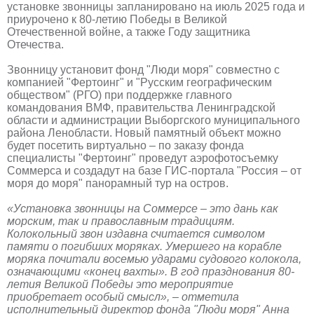
установке звонницы запланировано на июль 2025 года и
приурочено к 80-летию Победы в Великой
Отечественной войне, а также Году защитника
Отечества.
Звонницу установит фонд "Люди моря" совместно с
компанией "Фертоинг" и "Русским географическим
обществом" (РГО) при поддержке главного
командования ВМФ, правительства Ленинградской
области и администрации Выборгского муниципального
района Ленобласти. Новый памятный объект можно
будет посетить виртуально – по заказу фонда
специалисты "Фертоинг" проведут аэрофотосъемку
Соммерса и создадут на базе ГИС-портала "Россия – от
моря до моря" панорамный тур на остров.
«Установка звонницы на Соммерсе – это дань как
морским, так и православным традициям.
Колокольный звон издавна считается символом
памяти о погибших моряках. Умершего на корабле
моряка почитали восемью ударами судового колокола,
означающими «конец вахты». В год празднования 80-
летия Великой Победы это мероприятие
приобретает особый смысл», – отметила
исполнительный директор фонда "Люди моря" Анна