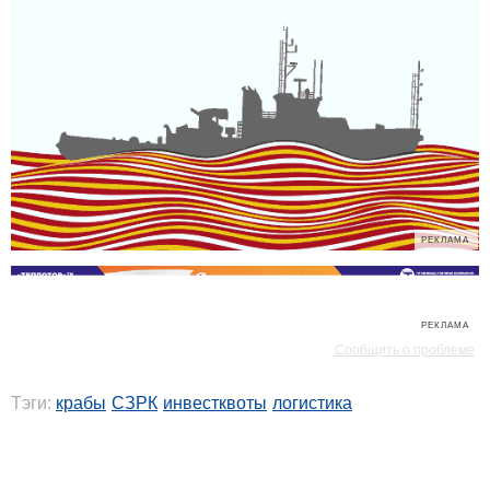
РЕКЛАМА
РЕКЛАМА
Сообщить о проблеме
Тэги:
крабы
СЗРК
инвестквоты
логистика
РЕКЛАМА