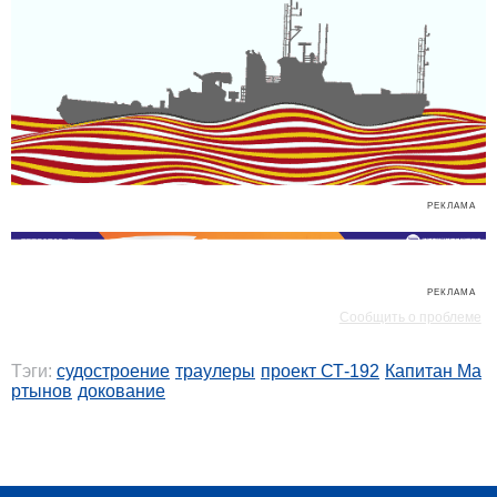
РЕКЛАМА
РЕКЛАМА
Сообщить о проблеме
Тэги:
судостроение
траулеры
проект СТ-192
Капитан Ма
ртынов
докование
РЕКЛАМА