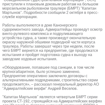
приступили к плановым доковым работам на большом
морозильном рыболовном траулере (БМРТ) "Капитан
Мартынов". Подробности сообщили 2 октября в пресс-
службе корпорации.
Работы выполняются в доке Канонерского
судоремонтного завода. Адмиралтейцы проведут осмотр
винто-рулевого комплекса и подруливающего
устройства судна, а также произведут окончательную
окраску наружной обшивки подводной части корпуса
траулера. Работы завершат через три недели, после
чего БМРТ вернется на предприятие, где продолжатся
испытания и пройдет подготовка судна к выходу на
заводские ходовые испытания.
«Оборудование, попавшее под санкции, в том числе
крупногабаритное, было успешно заменено.
Предприятие оперативно заключило договоры с
альтернативными подрядчиками, строительство серии
продолжается», – рассказал генеральный директор АО
"Адмиралтейские верфи" Андрей Веселов.
"Капитан Мартынов" является четвертым БМРТ серии
проекта СТ-192, строящийся на Адмиралтейских верфях