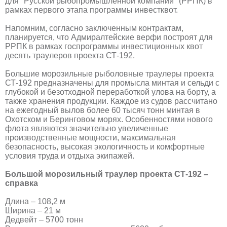
для "Русской рыбопромышленной компании" (РРПК) в
рамках первого этапа программы инвестквот.
Напомним, согласно заключенным контрактам,
планируется, что Адмиралтейские верфи построят для
РРПК в рамках госпрограммы инвестиционных квот
десять траулеров проекта СТ-192.
Большие морозильные рыболовные траулеры проекта
СТ-192 предназначены для промысла минтая и сельди с
глубокой и безотходной переработкой улова на борту, а
также хранения продукции. Каждое из судов рассчитано
на ежегодный вылов более 60 тысяч тонн минтая в
Охотском и Беринговом морях. Особенностями нового
флота являются значительно увеличенные
производственные мощности, максимальная
безопасность, высокая экологичность и комфортные
условия труда и отдыха экипажей.
Большой морозильный траулер проекта СТ-192 –
справка
Длина – 108,2 м
Ширина – 21 м
Дедвейт – 5700 тонн