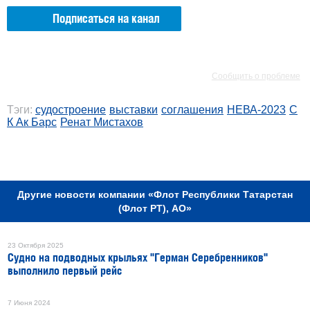
Подписаться на канал
РЕКЛАМА
РЕКЛАМА
Сообщить о проблеме
Тэги:
судостроение
выставки
соглашения
НЕВА-2023
С
К Ак Барс
Ренат Мистахов
РЕКЛАМА
Другие новости компании «Флот Республики Татарстан
(Флот РТ), АО»
23 Октября 2025
Судно на подводных крыльях "Герман Серебренников"
выполнило первый рейс
7 Июня 2024