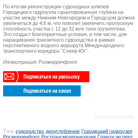
По итогам реконструкции судоходных шлюзов
Городецкого гидроузла гарантированная глубина на
участке между Нижним Новгородом и Городсцом должна
увеличиться до 4,6 м, что поволит увеличить пропускную
способность участка с 12 до 32 млн тонн грузопотока.
Это создаст благоприятные условия, в том числе, для
наращивания транзитного судоходства в рамках
перспективного водного маршрута Международного
транспортного коридора "Север-Юг".
Иллюстрация: Росморречфлот
Подписаться на рассылку
Подписаться на канал
РЕКЛАМА
РЕКЛАМА
Сообщить о проблеме
Тэги:
судоходство
дноуглубление
Городецкий гидроузел
Росморречфлот
Ространсмодернизация
Главгосэксперт