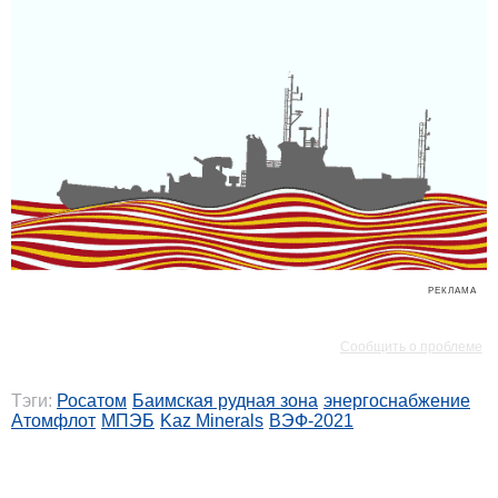
РЕКЛАМА
РЕКЛАМА
Сообщить о проблеме
Тэги:
Росатом
Баимская рудная зона
энергоснабжение
Атомфлот
МПЭБ
Kaz Minerals
ВЭФ-2021
РЕКЛАМА