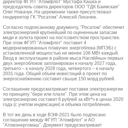
директор ФГУП "Атомфлот" Мустафа Кашка и
председатель совета директоров ООО "ГДК Баимская"
Олег Новачук. На церемонии также присутствовал
гендиректор ГК "Росатом" Алексей Лихачев.
Согласно подписанному документу, "Росатом" обеспечит
электроэнергией крупнейший по оцененным запасам
меди и золота проект на постсоветстком пространстве.
При этом ФГУП "Атомфлот" поставит 4
модернизированных плавучих энергоблока (МПЭБ) с
установленной мощностью не менее 106 МВт каждый.
Ввод в эксплуатацию в районе мыса Наглёйнын первых
двух энергоблоков запланирован к началу 2027 года,
третьего – к началу 2028 года, четвертого – к началу
2031 года. Общий объем инвестиций в проект по
энергоснабжению составит свыше 150 млрд рублей.
Соглашение предусматривает поставки электроэнергии
по принципу "бери или плати". При этом цена на
электроэнергию составит 6 рублей за кВт*ч в ценах 2020
года (с учетом индексации) и объема потребления.
В тот же день в ходе ВЭФ-2021 было подписано
соглашение между ФГУП "Атомфлот" и АО
"Атомэнергомаш". Документ предусматривает