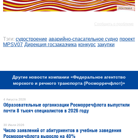
РЕКЛАМА
РЕКЛАМА
Сообщить о проблеме
Тэги:
судостроение
аварийно-спасательное судно
проект
MPSV07
Дирекция госзаказчика
конкурс
закупки
РЕКЛАМА
Другие новости компании «Федеральное агентство
морского и речного транспорта (Росморречфлот)»
4 Августа 2026
Образовательные организации Росморречфлота выпустили
почти 8 тысяч специалистов в 2026 году
30 Июля 2026
Число заявлений от абитуриентов в учебные заведения
Росморречфлота выросло на 40%