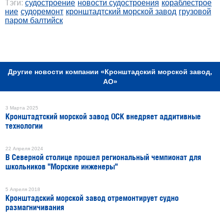
Тэги:
судостроение
новости судостроения
кораблестрое
ние
судоремонт
кронштадтский морской завод
грузовой
паром балтийск
РЕКЛАМА
Другие новости компании «Кронштадский морской завод,
АО»
3 Марта 2025
Кронштадтский морской завод ОСК внедряет аддитивные
технологии
22 Апреля 2024
В Северной столице прошел региональный чемпионат для
школьников "Морские инженеры"
5 Апреля 2018
Кронштадский морской завод отремонтирует судно
размагничивания