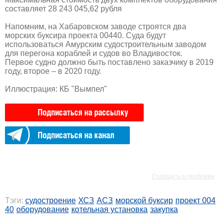
составляет 28 243 045,62 рубля
Напомним, на Хабаровском заводе строятся два
морских буксира проекта 00440. Суда будут
использоваться Амурским судостроительным заводом
для перегона кораблей и судов во Владивосток.
Первое судно должно быть поставлено заказчику в 2019
году, второе – в 2020 году.
Иллюстрация: КБ "Вымпел"
Подписаться на рассылку
Подписаться на канал
РЕКЛАМА
РЕКЛАМА
Сообщить о проблеме
Тэги:
судостроение
ХСЗ
АСЗ
морской буксир
проект 004
40
оборудование
котельная установка
закупка