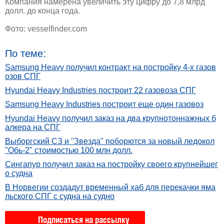
Компания намерена увеличить эту цифру до 7,8 млрд
долл. до конца года.
Фото: vesselfinder.com
По теме:
Samsung Heavy получил контракт на постройку 4-х газов
озов СПГ
Hyundai Heavy Industries построит 22 газовоза СПГ
Samsung Heavy Industries построит еще один газовоз
Hyundai Heavy получил заказ на два крупнотоннажных б
алкера на СПГ
Выборгский СЗ и "Звезда" поборются за новый ледокол
"Обь-2" стоимостью 100 млн долл.
Сингапур получил заказ на постройку своего крупнейшег
о судна
В Норвегии создадут временный хаб для перекачки яма
льского СПГ с судна на судно
Подписаться на рассылку