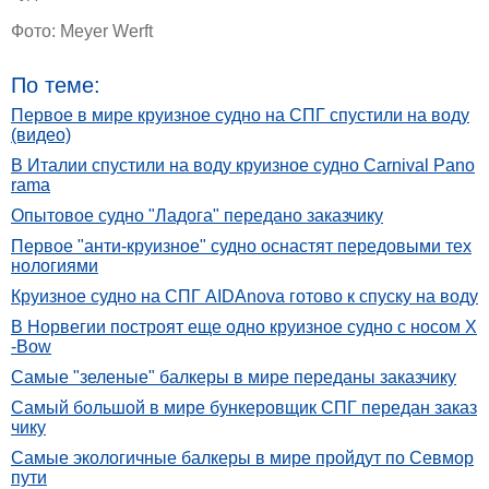
Фото:
Meyer Werft
По теме:
Первое в мире круизное судно на СПГ спустили на воду
(видео)
В Италии спустили на воду круизное судно Carnival Pano
rama
Опытовое судно "Ладога" передано заказчику
Первое "анти-круизное" судно оснастят передовыми тех
нологиями
Круизное судно на СПГ AIDAnova готово к спуску на воду
В Норвегии построят еще одно круизное судно с носом X
-Bow
Самые "зеленые" балкеры в мире переданы заказчику
Самый большой в мире бункеровщик СПГ передан заказ
чику
Самые экологичные балкеры в мире пройдут по Севмор
пути