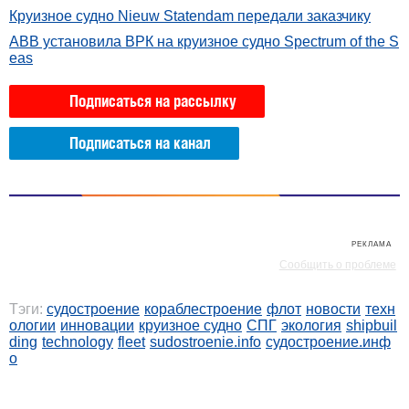
Круизное судно Nieuw Statendam передали заказчику
ABB установила ВРК на круизное судно Spectrum of the S
eas
Подписаться на рассылку
Подписаться на канал
РЕКЛАМА
РЕКЛАМА
Сообщить о проблеме
Тэги:
судостроение
кораблестроение
флот
новости
техн
ологии
инновации
круизное судно
СПГ
экология
shipbuil
ding
technology
fleet
sudostroenie.info
судостроение.инф
о
РЕКЛАМА