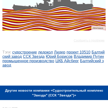
РЕКЛАМА
РЕКЛАМА
Сообщить о проблеме
Тэги:
судостроение
ледокол
Лидер
проект 10510
Балтий
ский завод
ССК Звезда
Юрий Борисов
Владимир Путин
промышенное производство
ЦКБ Айсберг
Балтийский з
авод
РЕКЛАМА
Другие новости компании «Судостроительный комплекс
"Звезда" (ССК "Звезда")»