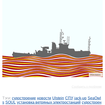
РЕКЛАМА
РЕКЛАМА
Сообщить о проблеме
Тэги:
судостроение
новости
Ulstein
СПУ
jack-up
SeaOwl
s
SOUL
установка ветряных электростанций
судостроен