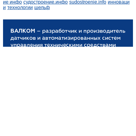
ие инфо
судостроение.инфо
sudostroenie.info
инноваци
и
технологии
шельф