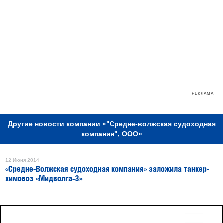
РЕКЛАМА
Другие новости компании «"Средне-волжская судоходная
компания", ООО»
12 Июня 2014
«Средне-Волжская судоходная компания» заложила танкер-
химовоз «Мидволга-3»
16+
Все права защищены © 2026
sudostroenie.info