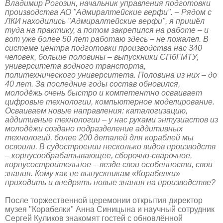
Владимир Рогозин, начальник управления подготовки
производства АО "Адмиралтейские верфи". – Рядом с
ЛКИ находились "Адмиралтейские верфи", я пришёл
туда на практику, а потом закрепился на работе – и
вот уже более 50 лет работаю здесь – не пожалел. В
системе центра подготовки производства нас 340
человек, больше половины – выпускники СПбГМТУ,
университета водного транспорта,
политехнического университета. Половина из них – до
40 лет. За последние годы состав обновился,
молодёжь очень быстро и компетентно осваивает
цифровые технологии, компьютерное моделирование.
Осваиваем новые направления: каталогизацию,
аддитивные технологии – у нас руками энтузиастов из
молодёжи создано подразделение аддитивных
технологий, более 200 деталей для кораблей мы
освоили. В судостроении несколько видов производств
– корпусообрабатывающее, сборочно-сварочное,
корпусостроительное – везде свои особенности, свои
знания. Кому как не выпускникам «Корабелки»
приходить и внедрять новые знания на производстве?
После торжественной церемонии открытия директор
музея "Корабелки" Анна Синицына и научный сотрудник
Сергей Куликов знакомят гостей с обновлённой