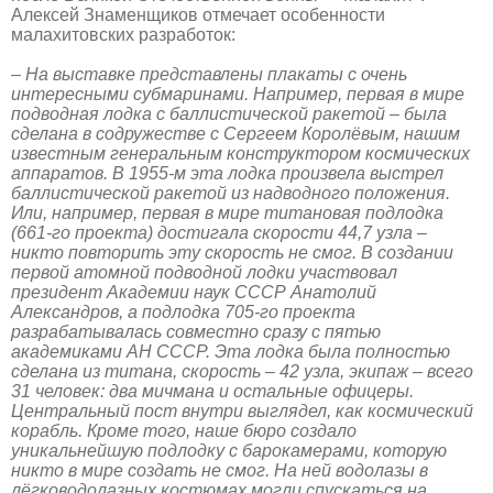
Алексей Знаменщиков отмечает особенности
малахитовских разработок:
– На выставке представлены плакаты с очень
интересными субмаринами. Например, первая в мире
подводная лодка с баллистической ракетой – была
сделана в содружестве с Сергеем Королёвым, нашим
известным генеральным конструктором космических
аппаратов. В 1955-м эта лодка произвела выстрел
баллистической ракетой из надводного положения.
Или, например, первая в мире титановая подлодка
(661-го проекта) достигала скорости 44,7 узла –
никто повторить эту скорость не смог. В создании
первой атомной подводной лодки участвовал
президент Академии наук СССР Анатолий
Александров, а подлодка 705-го проекта
разрабатывалась совместно сразу с пятью
академиками АН СССР. Эта лодка была полностью
сделана из титана, скорость – 42 узла, экипаж – всего
31 человек: два мичмана и остальные офицеры.
Центральный пост внутри выглядел, как космический
корабль. Кроме того, наше бюро создало
уникальнейшую подлодку с барокамерами, которую
никто в мире создать не смог. На ней водолазы в
лёгководолазных костюмах могли спускаться на