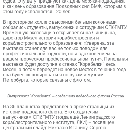
судов. Эту дату празднуют как День моряка-подводника
и как день образования Подводных сил ВМФ, которым в
этом году исполняется 120 лет.
В просторном холле с высокими белыми колоннами
собрались студенты, выпускники и сотрудники СПбГМТУ.
Временную экспозицию открывает Анна Синицына,
директор Музея истории кораблестроения и
кораблестроительного образования: «Уверена, эта
выставка станет для вас не только поводом для
профессиональной гордости, но и вдохновением на
вашем творческом профессиональном пути». Панельная
выставка будет доступна в стенах "Корабелки" весь
месяц, а потом переедет на новое место: в течение года
она будет экспонироваться по вузам и музеям
Петербурга, которые связаны с флотом.
Выпускники "Корабелки" – создатели подводного флота России
На 36 планшетах представлена яркие страницы из
истории подводного флота. Его создателям –
выпускникам СПбГМТУ (тогда ещё Ленинградского
кораблестроительного института, ЛКИ) – посвящён
центральный слайд: Николаю Исанину, Сергею