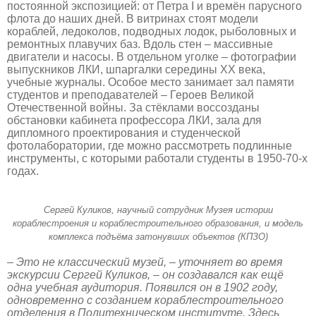
постоянной экспозицией: от Петра I и времён парусного
флота до наших дней. В витринах стоят модели
кораблей, ледоколов, подводных лодок, рыболовных и
ремонтных плавучих баз. Вдоль стен – массивные
двигатели и насосы. В отдельном уголке – фотографии
выпускников ЛКИ, шпаргалки середины ХХ века,
учебные журналы. Особое место занимает зал памяти
студентов и преподавателей – Героев Великой
Отечественной войны. За стёклами воссозданы
обстановки кабинета профессора ЛКИ, зала для
дипломного проектирования и студенческой
фотолаборатории, где можно рассмотреть подлинные
инструменты, с которыми работали студенты в 1950-70-х
годах.
Сергей Куликов, научный сотрудник Музея истории
кораблестроения и кораблестроительного образования, и модель
комплекса подъёма затонувших объектов (КПЗО)
– Это не классический музей, – уточняет во время
экскурсии Сергей Куликов, – он создавался как ещё
одна учебная аудитория. Появился он в 1902 году,
одновременно с созданием кораблестроительного
отделения в Политехническом институте. Здесь