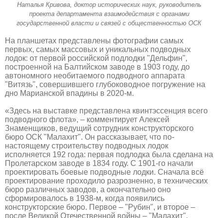
Наталья Кривова, доктор исторических наук, руководитель
проекта департамента взаимодействия с органами
государственной власти и связей с общественностью ОСК
На планшетах представлены фотографии самых
первых, самых массовых и уникальных подводных
лодок: от первой российской подлодки "Дельфин",
построенной на Балтийском заводе в 1903 году, до
автономного необитаемого подводного аппарата
"Витязь", совершившего глубоководное погружение на
дно Марианской впадины в 2020-м.
«Здесь на выставке представлена квинтэссенция всего
подводного флота», – комментирует Алексей
Знаменщиков, ведущий сотрудник конструкторского
бюро ОСК "Малахит". Он рассказывает, что по-
настоящему строительству подводных лодок
исполняется 192 года: первая подлодка была сделана на
Пролетарском заводе в 1834 году. С 1901-го начали
проектировать боевые подводные лодки. Сначала всё
проектирование проходило разрозненно, в технических
бюро различных заводов, а окончательно оно
сформировалось в 1938-м, когда появились
конструкторские бюро. Первое – "Рубин", и второе –
после Великой Отечественной войны – "Малахит".