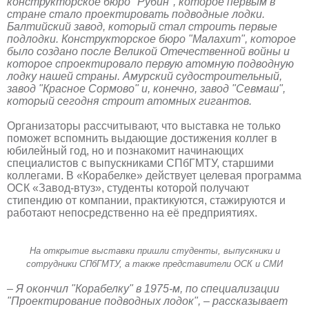
конструкторское бюро "Рубин", которое первым в
стране стало проектировать подводные лодки.
Балтийский завод, который стал строить первые
подлодки. Конструкторское бюро "Малахит", которое
было создано после Великой Отечественной войны и
которое спроектировало первую атомную подводную
лодку нашей страны. Амурский судостроительный,
завод "Красное Сормово" и, конечно, завод "Севмаш",
который сегодня строит атомных гигантов.
Организаторы рассчитывают, что выставка не только
поможет вспомнить выдающие достижения коллег в
юбилейный год, но и познакомит начинающих
специалистов с выпускниками СПбГМТУ, старшими
коллегами. В «Корабелке» действует целевая программа
ОСК «Завод-втуз», студенты которой получают
стипендию от компании, практикуются, стажируются и
работают непосредственно на её предприятиях.
На открытие выставки пришли студенты, выпускники и
сотрудники СПбГМТУ, а также представители ОСК и СМИ
– Я окончил "Корабелку" в 1975-м, по специализации
"Проектирование подводных лодок", – рассказывает