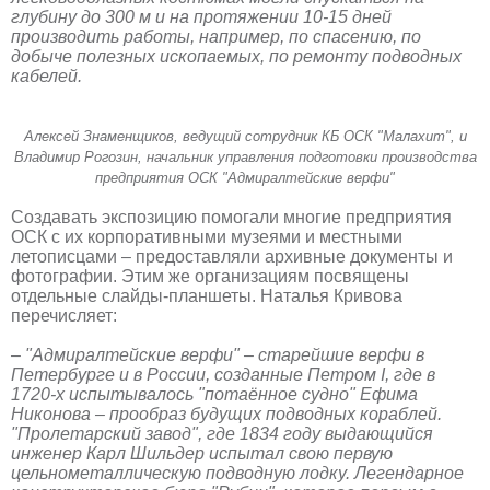
глубину до 300 м и на протяжении 10-15 дней
производить работы, например, по спасению, по
добыче полезных ископаемых, по ремонту подводных
кабелей.
Алексей Знаменщиков, ведущий сотрудник КБ ОСК "Малахит", и
Владимир Рогозин, начальник управления подготовки производства
предприятия ОСК "Адмиралтейские верфи"
Создавать экспозицию помогали многие предприятия
ОСК с их корпоративными музеями и местными
летописцами – предоставляли архивные документы и
фотографии. Этим же организациям посвящены
отдельные слайды-планшеты. Наталья Кривова
перечисляет:
– "Адмиралтейские верфи" – старейшие верфи в
Петербурге и в России, созданные Петром I, где в
1720-х испытывалось "потаённое судно" Ефима
Никонова – прообраз будущих подводных кораблей.
"Пролетарский завод", где 1834 году выдающийся
инженер Карл Шильдер испытал свою первую
цельнометаллическую подводную лодку. Легендарное