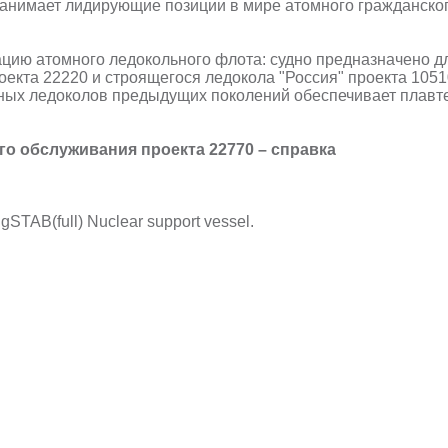
 занимает лидирующие позиции в мире атомного гражданск
цию атомного ледокольного флота: судно предназначено д
екта 22220 и строящегося ледокола "Россия" проекта 10510
ных ледоколов предыдущих поколений обеспечивает плавтех
о обслуживания проекта 22770 – справка
gSTAB(full) Nuclear support vessel.