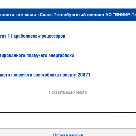
овости компании «Санкт-Петербургский филиал АО "ВНИИР-П
тят 11 краболовов-процессоров
зированного плавучего энергоблока
ного плавучего энергоблока проекта 20871
Показать еще новости
16+
Все права защищены © 2026
sudostroenie.info
Полная версия