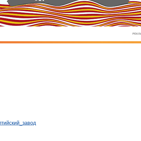
РЕКЛ
лтийский_завод
РЕКЛАМА