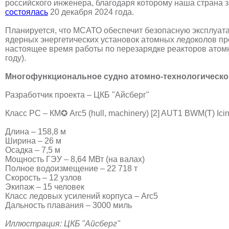
российского инженера, благодаря которому наша страна
состоялась
20 декабря 2024 года.
Планируется, что МСАТО обеспечит безопасную эксплуата
ядерных энергетических установок атомных ледоколов про
настоящее время работы по перезарядке реакторов атом
году).
Многофункциональное судно атомно-технологическог
Разработчик проекта – ЦКБ "Айсберг"
Класс РС – КМ✪ Arc5 (hull, machinery) [2] AUT1 BWM(T) Icin
Длина – 158,8 м
Ширина – 26 м
Осадка – 7,5 м
Мощность ГЭУ – 8,64 МВт (на валах)
Полное водоизмещение – 22 718 т
Скорость – 12 узлов
Экипаж – 15 человек
Класс ледовых усилений корпуса – Arc5
Дальность плавания – 3000 миль
Иллюстрация: ЦКБ "Айсберг"