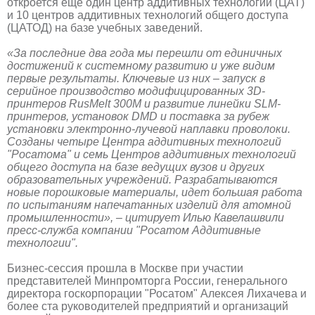
откроется еще один центр аддитивных технологий (ЦАТ)
и 10 центров аддитивных технологий общего доступа
(ЦАТОД) на базе учебных заведений.
«За последние два года мы перешли от единичных
достижений к системному развитию и уже видим
первые результаты. Ключевые из них – запуск в
серийное производство модифицированных 3D-
принтеров RusMelt 300M и развитие линейки SLM-
принтеров, установок DMD и поставка за рубеж
установки электронно-лучевой наплавки проволоки.
Созданы четыре Центра аддитивных технологий
"Росатома" и семь Центров аддитивных технологий
общего доступа на базе ведущих вузов и других
образовательных учреждений. Разрабатываются
новые порошковые материалы, идет большая работа
по испытаниям напечатанных изделий для атомной
промышленности», – цитирует Илью Кавелашвили
пресс-служба компании "Росатом Аддитивные
технологии".
Бизнес-сессия прошла в Москве при участии
представителей Минпромторга России, генерального
директора госкорпорации "Росатом" Алексея Лихачева и
более ста руководителей предприятий и организаций